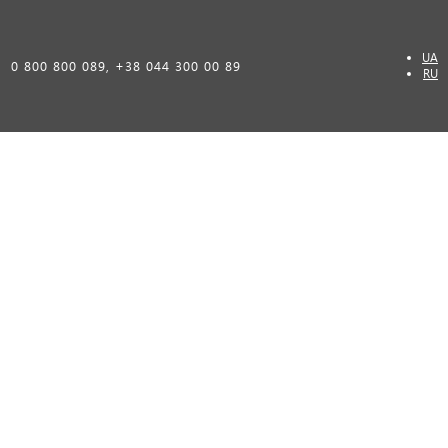
UA
0 800 800 089, +38 044 300 00 89
RU