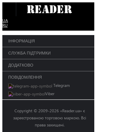
UA
RU
ІНФОРМАЦІЯ
СЛУЖБА ПІДТРИМКИ
ДОДАТКОВО
ПОВІДОМЛЕННЯ
Telegram
Viber
Copyright © 2009-2026 «Reader.ua» є
зареєстрованою торговою маркою. Всі
права захищені.