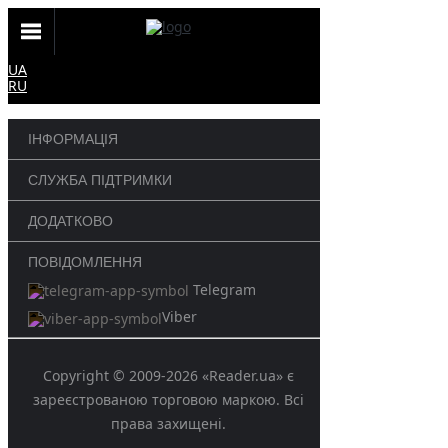
UA
RU
ІНФОРМАЦІЯ
СЛУЖБА ПІДТРИМКИ
ДОДАТКОВО
ПОВІДОМЛЕННЯ
Telegram
Viber
Copyright © 2009-2026 «Reader.ua» є
зареєстрованою торговою маркою. Всі
права захищені.