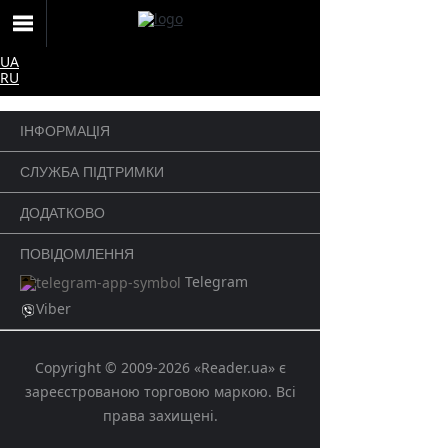
UA
RU
ІНФОРМАЦІЯ
СЛУЖБА ПІДТРИМКИ
ДОДАТКОВО
ПОВІДОМЛЕННЯ
Telegram
Viber
Copyright © 2009-2026 «Reader.ua» є
зареєстрованою торговою маркою. Всі
права захищені.