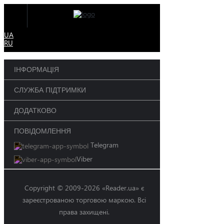
UA
RU
ІНФОРМАЦІЯ
СЛУЖБА ПІДТРИМКИ
ДОДАТКОВО
ПОВІДОМЛЕННЯ
Telegram
Viber
Copyright © 2009-2026 «Reader.ua» є
зареєстрованою торговою маркою. Всі
права захищені.