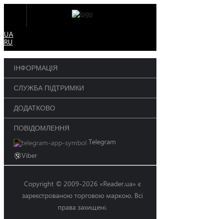
UA
RU
ІНФОРМАЦІЯ
СЛУЖБА ПІДТРИМКИ
ДОДАТКОВО
ПОВІДОМЛЕННЯ
Telegram
Viber
Copyright © 2009-2026 «Reader.ua» є
зареєстрованою торговою маркою. Всі
права захищені.