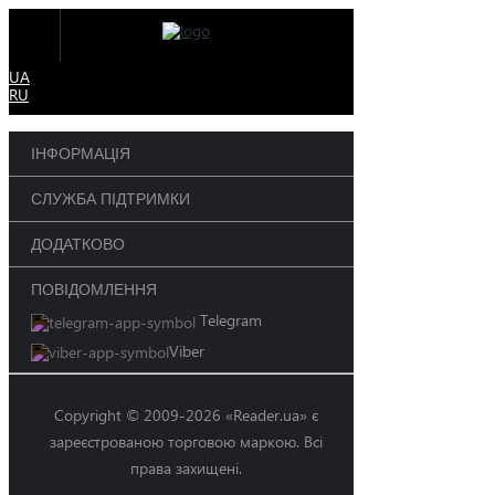
UA
RU
ІНФОРМАЦІЯ
СЛУЖБА ПІДТРИМКИ
ДОДАТКОВО
ПОВІДОМЛЕННЯ
Telegram
Viber
Copyright © 2009-2026 «Reader.ua» є
зареєстрованою торговою маркою. Всі
права захищені.