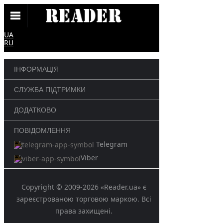
UA
RU
ІНФОРМАЦІЯ
СЛУЖБА ПІДТРИМКИ
ДОДАТКОВО
ПОВІДОМЛЕННЯ
Telegram
Viber
Copyright © 2009-2026 «Reader.ua» є
зареєстрованою торговою маркою. Всі
права захищені.