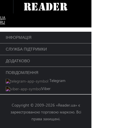
UA
RU
ІНФОРМАЦІЯ
СЛУЖБА ПІДТРИМКИ
ДОДАТКОВО
ПОВІДОМЛЕННЯ
Telegram
Viber
Copyright © 2009-2026 «Reader.ua» є
зареєстрованою торговою маркою. Всі
права захищені.