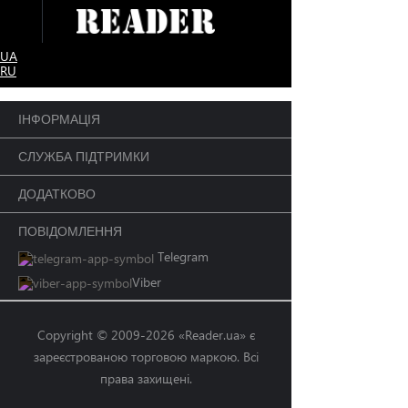
UA
RU
ІНФОРМАЦІЯ
СЛУЖБА ПІДТРИМКИ
ДОДАТКОВО
ПОВІДОМЛЕННЯ
Telegram
Viber
Copyright © 2009-2026 «Reader.ua» є
зареєстрованою торговою маркою. Всі
права захищені.