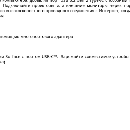
 компьютера, добавляя порт USB 3.2 Gen 2 Type-A, способный
/с. Подключайте проекторы или внешние мониторы через п
ого высокоскоростного проводного соединения с Интернет, когд
ом.
ми Surface с портом USB-C™.
Заряжайте совместимое устройст
а).