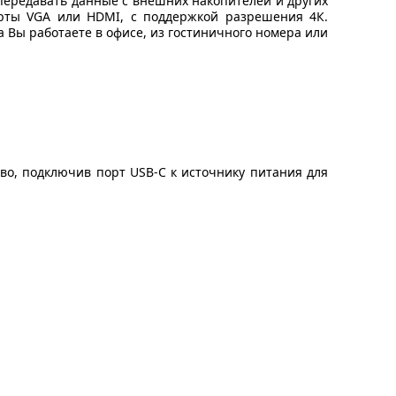
 передавать данные с внешних накопителей и других
орты VGA или HDMI, с поддержкой разрешения 4К.
а Вы работаете в офисе, из гостиничного номера или
во, подключив порт USB-C к источнику питания для