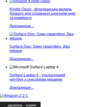
Kindle Oasis - флагманська модель
Amazon для справжнiх цiнителiв книг
та комфорту
Докладніше...
Surface Duo. Один смартфон. Два
екрани
Докладніше...
Surface Laptop 4 - ультратонкий
ноутбук з сенсорним екраном
Докладніше...