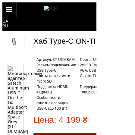
UA
RU
Хаб Type-C ON-THE-GO
Артикул: ST-UCMBAM
Порты: USB Type-C,
Разъем подключения:
2xUSB Type-A, HDMI,
USB Type-C
VGA, USB Type-C PD,
Слоты карт памяти:
Gigabit Ethernet
micro SD
Поддержка HDMI:
Поддержка VGA: до
4К@60Гц
1080р 60Гц
Особенности:
сквозная зарядка
USB-C (до 100 Вт)
Цена:
4 199 ₴