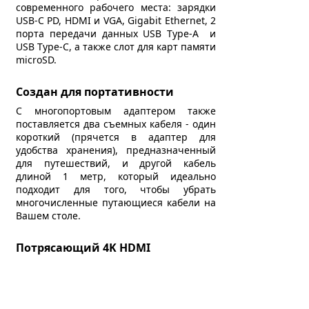
современного рабочего места: зарядки
USB-C PD, HDMI и VGA, Gigabit Ethernet, 2
порта передачи данных USB Type-A и
USB Type-C, а также слот для карт памяти
microSD.
Создан для портативности
С многопортовым адаптером также
поставляется два съемных кабеля - один
короткий (прячется в адаптер для
удобства хранения), предназначенный
для путешествий, и другой кабель
длиной 1 метр, который идеально
подходит для того, чтобы убрать
многочисленные путающиеся кабели на
Вашем столе.
Потрясающий 4K HDMI
Оснащен портом 4К HDMI (до 60 Гц) и
дополнительнім портом VGA (до 1080р 60
Гц) для дополнительных возможностей
отображения, будь то в Вашем