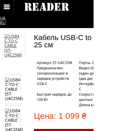
UA
RU
Кабель USB-C to USB-C
25 см
Артикул: ST-U4C25M
Порты: 2 x USB Type-C
Предназначен:
Видео (60Гц): 8К и 5К
синхронизации и
(один дисплей), 4К
зарядки устройств
(два дисплея)
USB-C
Интерфейс: USB Type-
C
Быстрая зарядка: до
Скорость передачи
100 Вт
данных: до 40 Гбит/с
Длина кабеля: 25 см
Цена:
1 099 ₴