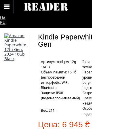
UA
RU
Kindle Paperwhite 12th
Gen
Артикул: kndl-pw-12g-
Экран: 7", сенсорный,
16GB
технология
Объем памяти: 16 Гб
Paperwhite, 16
Беспроводной
уровней серого,
интерфейс: WiFi,
регулируемая теплота
Bluetooth
подсветки
Защита: IPX8
Разрешение: 300 ppi
(водонепроницаемый)
Время работы: 12
недель
Особенности:
Вес: 211 г
поддержка Audible
Цена:
6 945 ₴