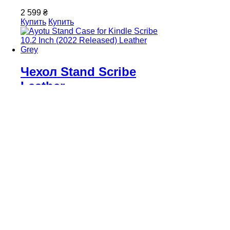
2 599 ₴
Купить
Купить
Чeхол Stand Scribe
Leather
Артикул: B0BY21DCKX
Совместимость: Amazon Kindle
Scribe 10.2"
Материал: термопластик полиуретан,
искусственная кожа
Дополнительно: функция
автоматичного сна/пробуждения,
защита экрана, держатель стилуса
Подставка: вертикальная,
горизонтальная (регулируемая)