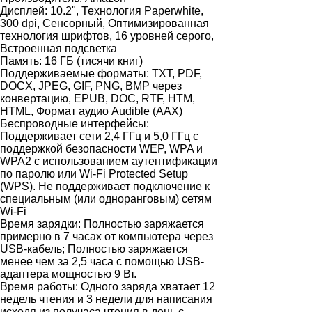
Дисплей:
10.2", Технология Paperwhite,
300 dpi, Сенсорный, Оптимизированная
технология шрифтов, 16 уровней серого,
Встроенная подсветка
Память:
16 ГБ (тисячи книг)
Поддерживаемые форматы:
TXT, PDF,
DOCX, JPEG, GIF, PNG, BMP через
конвертацию, EPUB, DOC, RTF, HTM,
HTML, Формат аудио Audible (AAX)
Беспроводные интерфейсы:
Поддерживает сети 2,4 ГГц и 5,0 ГГц с
поддержкой безопасности WEP, WPA и
WPA2 с использованием аутентификации
по паролю или Wi-Fi Protected Setup
(WPS). Не поддерживает подключение к
специальным (или одноранговым) сетям
Wi-Fi
Время зарядки:
Полностью заряжается
примерно в 7 часах от компьютера через
USB-кабель; Полностью заряжается
менее чем за 2,5 часа с помощью USB-
адаптера мощностью 9 Вт.
Время работы:
Одного заряда хватает 12
недель чтения и 3 недели для написания
исходя из получаса чтения в день с