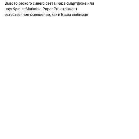
Вместо резкого синего света, как в смартфоне или
ноутбуке, reMarkable Paper Pro отражает
естественное освещение, как и Ваша любимая
книга. Регулируемая встроенная подсветка
позволяет читать, работать или творить в любое
время.