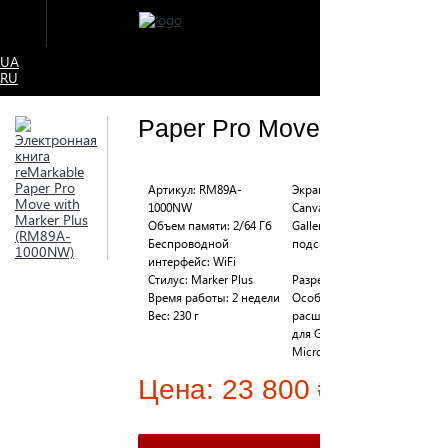
UA
RU
Paper Pro Move
Артикул: RM89A-
Экран: 7.3", сенсорный,
1000NW
Canvas Color, E Ink
Объем памяти: 2/64 Гб
Gallery 3, встроенная
Беспроводной
подсветка
интерфейс: WiFi
Стилус: Marker Plus
Разрешение: 264 ppi
Время работы: 2 недели
Особенности:
Вес: 230 г
расширения reMarkable
для Google Chrome,
Microsoft Office
Цена:
23 800 ₴