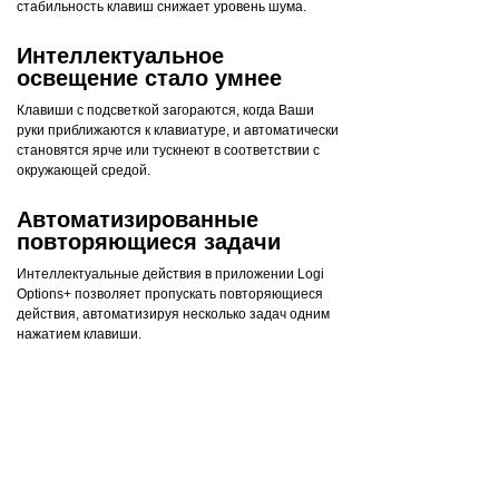
стабильность клавиш снижает уровень шума.
Интеллектуальное
освещение стало умнее
Клавиши с подсветкой загораются, когда Ваши
руки приближаются к клавиатуре, и автоматически
становятся ярче или тускнеют в соответствии с
окружающей средой.
Автоматизированные
повторяющиеся задачи
Интеллектуальные действия в приложении Logi
Options+ позволяет пропускать повторяющиеся
действия, автоматизируя несколько задач одним
нажатием клавиши.
Эргономичный дизайн
Низкопрофильный дизайн и оптимальный угол
наклона способствует естественному положению
запястья, обеспечивая точность и удобство
печати без усилий.