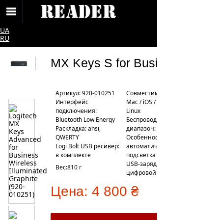
UA
RU
MX Keys S for Business
Артикул: 920-010251
Совместимость: Windows/
Интерфейс
Mac / iOS / Android /
подключения:
Linux
Bluetooth Low Energy
Беспроводной
Раскладка: ansi,
диапазон: 10 м
QWERTY
Особенности:
Logi Bolt USB ресивер:
автоматическая
в комплекте
подсветка клавиш,
USB-зарядка,
Вес:810 г
цифровой блок
Цена:
4 800 ₴