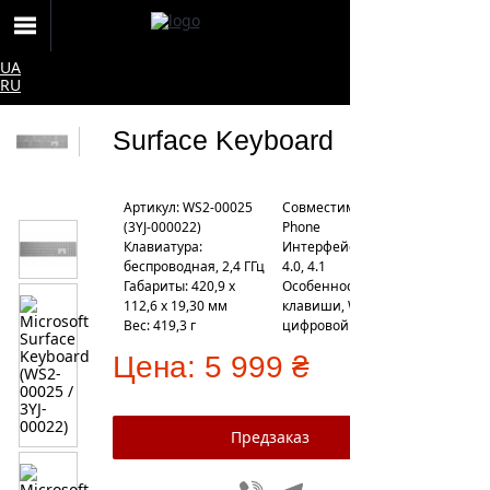
UA
RU
Surface Keyboard
Артикул: WS2-00025
Совместимость: Windows/Mac/A
(3YJ-000022)
Phone
Клавиатура:
Интерфейс: Bluetooth
беспроводная, 2,4 ГГц
4.0, 4.1
Габариты: 420,9 х
Особенности: горячие
112,6 х 19,30 мм
клавиши, Windows,
Вес: 419,3 г
цифровой блок
Цена:
5 999 ₴
Viber
Telegram