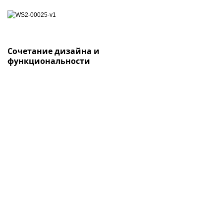
Сочетание дизайна и
функциональности
Являясь вершиной инженерного
искусства, высота, шаг и расстояние
между клавишами клавиатуры помогут
Вам улучшить свою скорость и точность
печати. Оптимизированная обратная
связь и возвратное усилие
предотвращают случайное нажатие и
обеспечивают плавность и комфорт в
работе.
ИНФОРМАЦИЯ
СЛУЖБА ПОДДЕРЖКИ