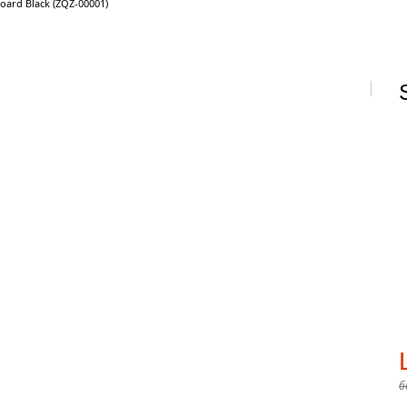
board Black (ZQZ-00001)
б