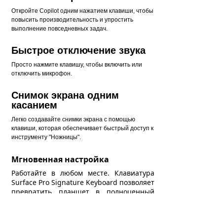
Откройте Copilot одним нажатием клавиши, чтобы
повысить производительность и упростить
выполнение повседневных задач.
Быстрое отключение звука
Просто нажмите клавишу, чтобы включить или
отключить микрофон.
Снимок экрана одним
касанием
Легко создавайте снимки экрана с помощью
клавиши, которая обеспечивает быстрый доступ к
инструменту "Ножницы".
Мгновенная настройка
Работайте в любом месте. Клавиатура
Surface Pro Signature Keyboard позволяет
превратить планшет в полноценный
ноутбук одним щелчком. Используйте
встроенную подставку Surface Pro 8 и
Surface Pro X, чтобы работать с