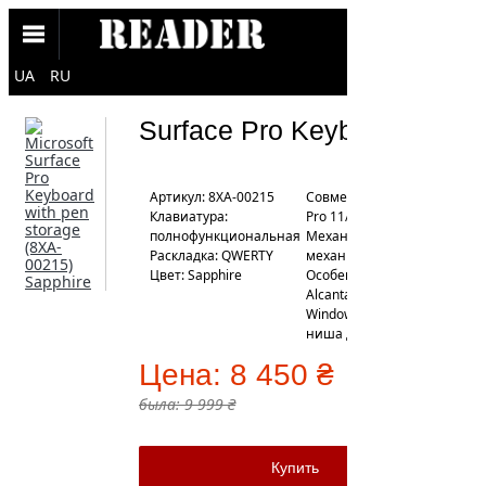
UA
RU
Surface Pro Keyboard
Артикул: 8XA-00215
Совместимость: Surface
Клавиатура:
Pro 11/10/9/8
полнофункциональная
Механизм клавиш:
Раскладка: QWERTY
механические
Цвет: Sapphire
Особенности: отделка
Alcantara, клавиша
Windows, Copilot,
ниша для стилуса
Цена:
8 450 ₴
была:
9 999 ₴