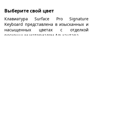
Выберите свой цвет
Клавиатура Surface Pro Signature
Keyboard представлена в изысканных и
насыщенных цветах с отделкой
роскошным материалом Алькантара.
Исключительный опыт набора
текста
Печатайте с комфортом благодаря
фирменной клавиатуре Surface Pro.
Изящная и компактная, она работает как
традиционная клавиатура ноутбука и
обладает большой сенсорной панелью
для точного управления и навигации.
ИНФОРМАЦИЯ
СЛУЖБА ПОДДЕРЖКИ