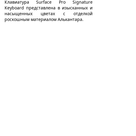
Клавиатура Surface Pro Signature
Keyboard представлена в изысканных и
насыщенных цветах с отделкой
роскошным материалом Алькантара.
Исключительный опыт набора
текста
Печатайте с комфортом благодаря
фирменной клавиатуре Surface Pro.
Изящная и компактная, она работает как
традиционная клавиатура ноутбука и
обладает большой сенсорной панелью
для точного управления и навигации.
ИНФОРМАЦИЯ
СЛУЖБА ПОДДЕРЖКИ