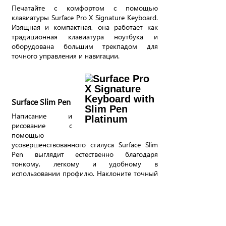
Печатайте с комфортом с помощью
клавиатуры Surface Pro X Signature Keyboard.
Изящная и компактная, она работает как
традиционная клавиатура ноутбука и
оборудована большим трекпадом для
точного управления и навигации.
Surface Slim Pen
Написание и
рисование с
помощью
усовершенствованного стилуса Surface Slim
Pen выглядит естественно благодаря
тонкому, легкому и удобному в
использовании профилю. Наклоните точный
наконечник для рисования, чтобы
выполнить штриховку в эскизе, как если бы
использовали графитовый карандаш. К тому
же, Surface Slim Pen позволяет заряжать
стилус на несколько месяцев.