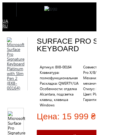
UA
RU
SURFACE PRO SIG
KEYBOARD
Артикул: 8X8-00164
Совместимость: Surface
Клавиатура:
Pro X/8/9/10/11
полнофункциональная
Механизм клавиш:
Раскладка: QWERTY/UA
механические
Особенности: отделка
Стилус: Sim Pen 2
Alcantara, подсветка
Цвет: Platinum
клавиш, клавиша
Гарантия: 12 месяцев
Windows
Цена:
15 999 ₴