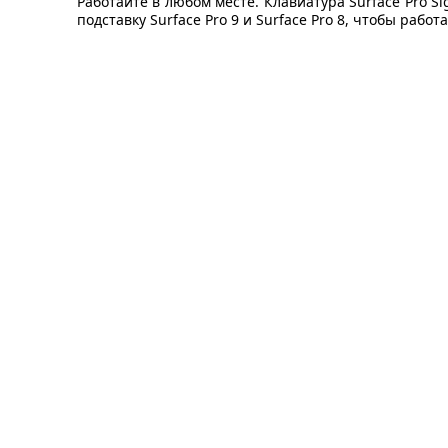
Работайте в любом месте. Клавиатура Surface Pro 
подставку Surface Pro 9 и Surface Pro 8, чтобы раб
ИНФОРМАЦИЯ
СЛУЖБА