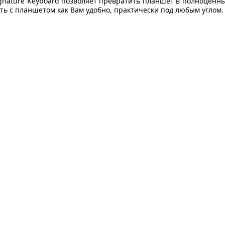
Signature Keyboard позволяет превратить планшет в полноцен
отать с планшетом как Вам удобно, практически под любым углом.
 ПОДДЕРЖКИ
ДОПОЛНИТЕЛЬНО