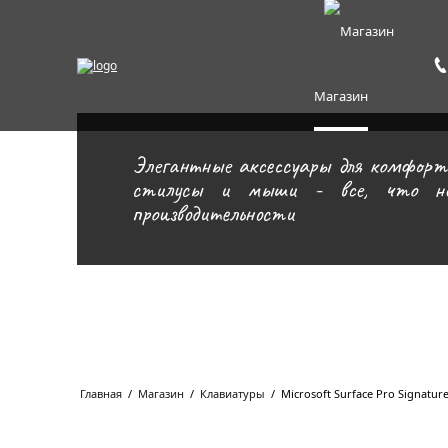
Магазин
Элегантные аксессуары для комфортн
стилусы и мыши - все, что нео
производительности
Главная
/
Магазин
/
Клавиатуры
/
Microsoft Surface Pro Signature