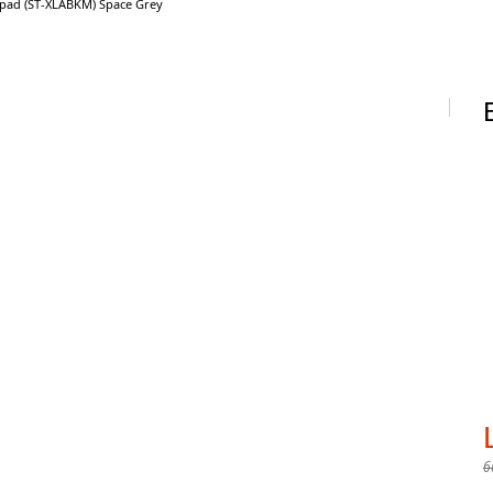
ypad (ST-XLABKM) Space Grey
б