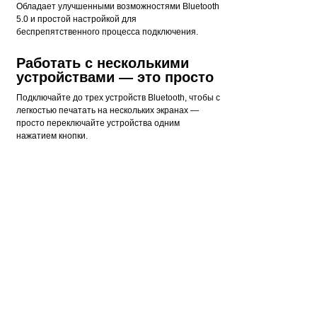
Обладает улучшенными возможностями Bluetooth
5.0 и простой настройкой для
беспрепятственного процесса подключения.
Работать с несколькими
устройствами — это просто
Подключайте до трех устройств Bluetooth, чтобы с
легкостью печатать на нескольких экранах —
просто переключайте устройства одним
нажатием кнопки.
Перезаряжаемый USB-C
Оснащен удобным перезаряжаемым портом USB-
C, обеспечивающим питание клавиатуры с
минимальным временем простоя. Включает
зарядный кабель USB-C.
Клавиши с подсветкой
Включает в себя подсветку клавиш с десятью
уровнями яркости, так что Вы можете легко
продолжать печатать в различных условиях
низкой освещенности.