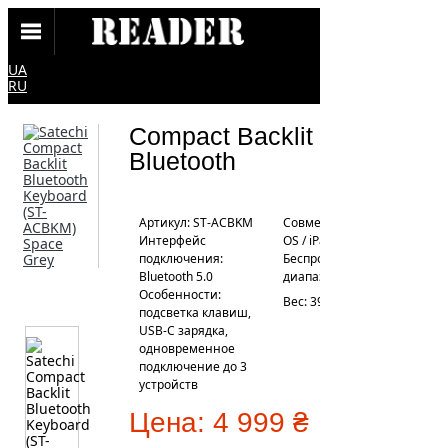
UA
RU
Compact Backlit
Bluetooth
Артикул: ST-ACBKM
Совместимость: Mac
Интерфейс
OS / iPad OS / iOS
подключения:
Беспроводной
Bluetooth 5.0
диапазон: 5 - 10 м
Особенности:
Вес: 399 г
подсветка клавиш,
USB-C зарядка,
одновременное
подключение до 3
устройств
Цена:
4 999 ₴