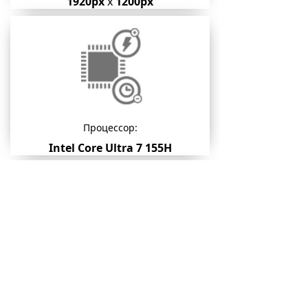
1920px
x
1200px
Процессор:
Intel Core Ultra 7 155H
Память:
1000 GB SSD / 16 GB RAM
Dell XPS 16 9640
Мощный ноутбук с большим дисплеем,
современным процессором Intel Core Ultra и
дискретной графикой NVIDIA RTX. Он разработан
для профессионалов, дизайнеров и