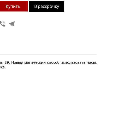
В рассрочку
Viber
Telegram
п S9. Новый магический способ использовать часы,
ка.