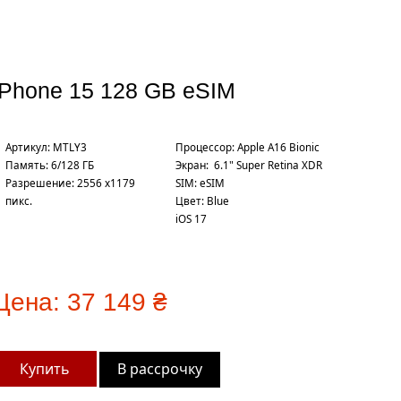
iPhone 15 128 GB eSIM
Артикул: MTLY3
Процесcор: Apple A16 Bionic
Память: 6/128 ГБ
Экран: 6.1" Super Retina XDR
Разрешение: 2556 x1179
SIM: eSIM
пикс.
Цвет: Blue
iOS 17
Цена:
37 149 ₴
В рассрочку