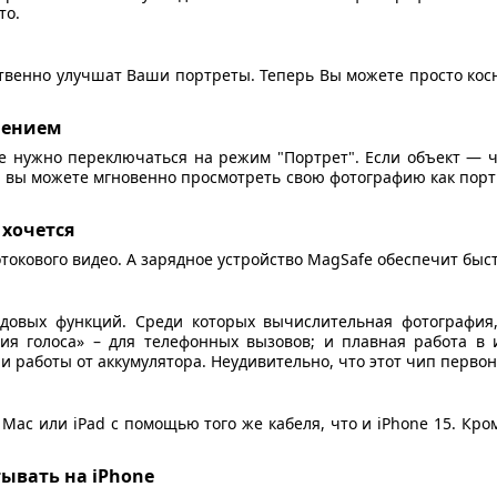
то.
венно улучшат Ваши портреты. Теперь Вы можете просто косну
шением
 нужно переключаться на режим "Портрет". Если объект — че
 вы можете мгновенно просмотреть свою фотографию как порт
 хочется
отокового видео. А зарядное устройство MagSafe обеспечит быс
едовых функций. Среди которых вычислительная фотографи
я голоса» – для телефонных вызовов; и плавная работа в 
 работы от аккумулятора. Неудивительно, что этот чип первон
Mac или iPad с помощью того же кабеля, что и iPhone 15. Кром
ывать на iPhone