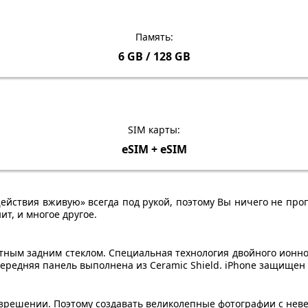
Память:
6 GB / 128 GB
SIM карты:
eSIM + eSIM
ействия вживую» всегда под рукой, поэтому Вы ничего не проп
ит, и многое другое.
ым задним стеклом. Специальная технология двойного ионного
редняя панель выполнена из Ceramic Shield. iPhone защищен о
азрешении. Поэтому создавать великолепные фотографии с нев