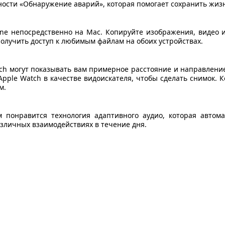
ости «Обнаружение аварий», которая помогает сохранить жиз
e непосредственно на Mac. Копируйте изображения, видео ил
получить доступ к любимым файлам на обоих устройствах.
ch могут показывать вам примерное расстояние и направление,
Apple Watch в качестве видоискателя, чтобы сделать снимок. К
м.
м понравится технология адаптивного аудио, которая авто
зличных взаимодействиях в течение дня.