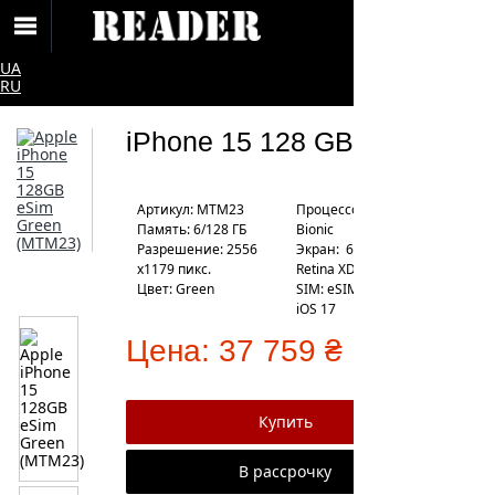
UA
RU
iPhone 15 128 GB eSIM
Артикул: MTM23
Процесcор: Apple A16
Память: 6/128 ГБ
Bionic
Разрешение: 2556
Экран: 6.1" Super
x1179 пикс.
Retina XDR
Цвет: Green
SIM: eSIM
iOS 17
Цена:
37 759 ₴
В рассрочку