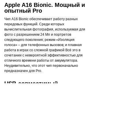
Apple A16 Bionic. Мощный и
опытный Pro
Чип A16 Bionic обеспечивает работу разных
передовых функций. Среди которых
вычислительная фотография, используемая для
фото с разрешением 24 Мп и портретов
следующего поколения; режим «Изоляция
голоса» – для телефонных вызовов; и плавная
работа в играх со сложной графикой Всё это в
сочетании с невероятной эффективностью для
отличного времени работы от аккумулятора.
Неудивительно, что этот чип первоначально
предназначен для Pro.
USB-совместимый
Благодаря новому порту USB-C вы можете
заряжать Mac или iPad с помощью того же кабеля,
что и iPhone 15. Кроме того, от iPhone 15 можно
даже подзаряжать Apple Watch или AirPods.
Прощай, беспорядок в кабелях.
В чрезвычайной ситуации