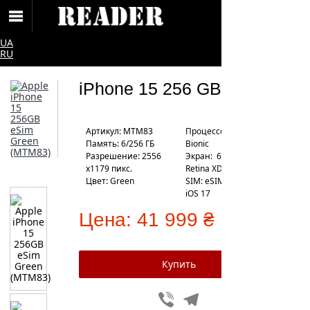
UA
RU
iPhone 15 256 GB eSIM
Артикул: MTM83
Процесcор: Apple A16
Память: 6/256 ГБ
Bionic
Разрешение: 2556
Экран: 6.1" Super
x1179 пикс.
Retina XDR
Цвет: Green
SIM: eSIM
iOS 17
Цена:
41 999 ₴
Viber
Telegram