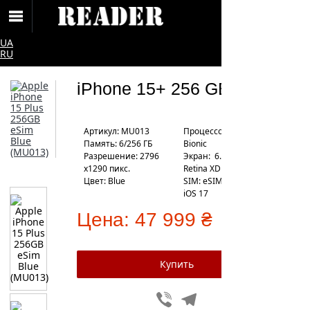
UA
RU
iPhone 15+ 256 GB eSIM
Артикул: MU013
Процесcор: Apple A16
Память: 6/256 ГБ
Bionic
Разрешение: 2796
Экран: 6.7" Super
x1290 пикс.
Retina XDR
Цвет: Blue
SIM: eSIM
iOS 17
Цена:
47 999 ₴
Viber
Telegram