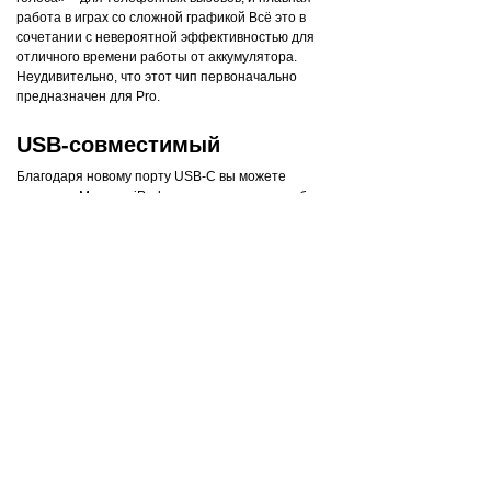
работа в играх со сложной графикой Всё это в
сочетании с невероятной эффективностью для
отличного времени работы от аккумулятора.
Неудивительно, что этот чип первоначально
предназначен для Pro.
USB-совместимый
Благодаря новому порту USB-C вы можете
заряжать Mac или iPad с помощью того же кабеля,
что и iPhone 15. Кроме того, от iPhone 15 можно
даже подзаряжать Apple Watch или AirPods.
Прощай, беспорядок в кабелях.
В чрезвычайной ситуации
можете рассчитывать на
iPhone
Новый iPhone имеет сверхважную функцию
безопасности «Обнаружение аварий», которая
помогает сохранить жизнь.
iPhone и Mac