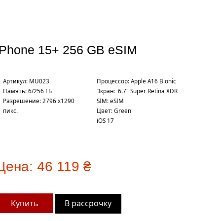
iPhone 15+ 256 GB eSIM
Артикул: MU023
Процесcор: Apple A16 Bionic
Память: 6/256 ГБ
Экран: 6.7" Super Retina XDR
Разрешение: 2796 x1290
SIM: eSIM
пикс.
Цвет: Green
iOS 17
Цена:
46 119 ₴
В рассрочку