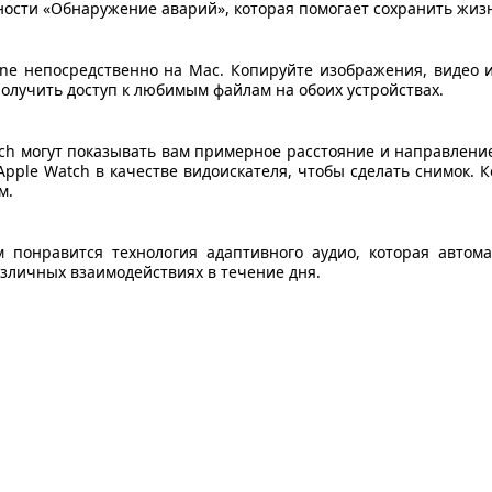
ости «Обнаружение аварий», которая помогает сохранить жиз
e непосредственно на Mac. Копируйте изображения, видео ил
получить доступ к любимым файлам на обоих устройствах.
ch могут показывать вам примерное расстояние и направление,
Apple Watch в качестве видоискателя, чтобы сделать снимок. К
м.
м понравится технология адаптивного аудио, которая авто
зличных взаимодействиях в течение дня.