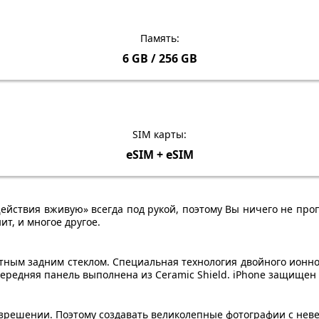
Память:
6 GB / 256 GB
SIM карты:
eSIM + eSIM
ействия вживую» всегда под рукой, поэтому Вы ничего не проп
ит, и многое другое.
ым задним стеклом. Специальная технология двойного ионного
редняя панель выполнена из Ceramic Shield. iPhone защищен о
азрешении. Поэтому создавать великолепные фотографии с нев