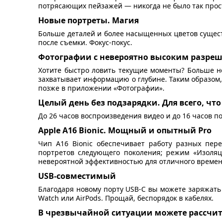
потрясающих пейзажей — никогда не было так прос
Новые портреты. Магия
Больше деталей и более насыщенных цветов сущест
после съемки. Фокус-покус.
Фотографии с невероятно высоким разре
Хотите быстро ловить текущие моменты? Больше не
захватывает информацию о глубине. Таким образом,
позже в приложении «Фотографии».
Целый день без подзарядки. Для всего, что
До 26 часов воспроизведения видео и до 16 часов п
Apple A16 Bionic. Мощный и опытный Pro
Чип A16 Bionic обеспечивает работу разных пер
портретов следующего поколения; режим «Изоляци
невероятной эффективностью для отличного времени
USB-совместимый
Благодаря новому порту USB-C вы можете заряжать 
Watch или AirPods. Прощай, беспорядок в кабелях.
В чрезвычайной ситуации можете рассчит