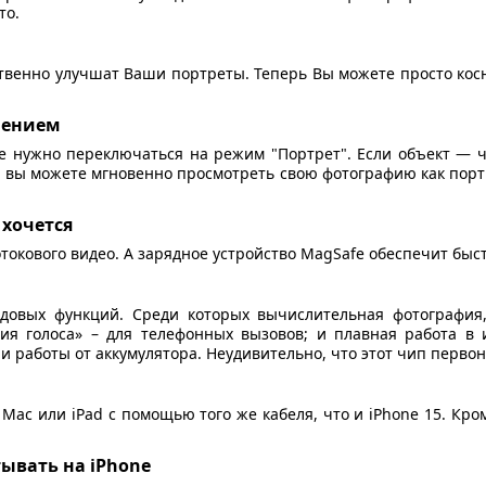
то.
венно улучшат Ваши портреты. Теперь Вы можете просто косну
шением
 нужно переключаться на режим "Портрет". Если объект — че
 вы можете мгновенно просмотреть свою фотографию как порт
 хочется
отокового видео. А зарядное устройство MagSafe обеспечит быс
едовых функций. Среди которых вычислительная фотографи
я голоса» – для телефонных вызовов; и плавная работа в 
 работы от аккумулятора. Неудивительно, что этот чип первон
Mac или iPad с помощью того же кабеля, что и iPhone 15. Кром
ывать на iPhone