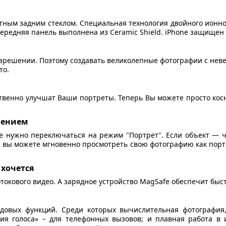
ым задним стеклом. Специальная технология двойного ионного
редняя панель выполнена из Ceramic Shield. iPhone защищен о
азрешении. Поэтому создавать великолепные фотографии с нев
то.
венно улучшат Ваши портреты. Теперь Вы можете просто косну
шением
 нужно переключаться на режим "Портрет". Если объект — че
 вы можете мгновенно просмотреть свою фотографию как порт
 хочется
отокового видео. А зарядное устройство MagSafe обеспечит быс
едовых функций. Среди которых вычислительная фотографи
я голоса» – для телефонных вызовов; и плавная работа в 