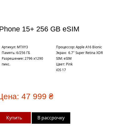
iPhone 15+ 256 GB eSIM
Артикул: MTXY3
Процесcор: Apple A16 Bionic
Память: 6/256 ГБ
Экран: 6.7" Super Retina XDR
Разрешение: 2796 x1290
SIM: eSIM
пикс.
Цвет: Pink
iOS 17
Цена:
47 999 ₴
В рассрочку