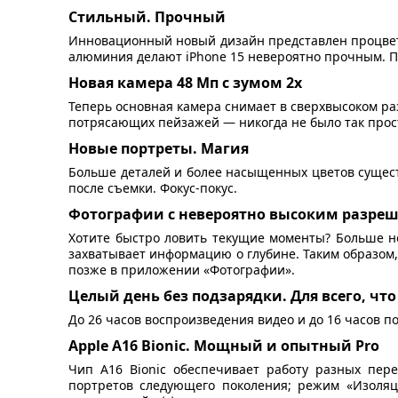
Стильный. Прочный
Инновационный новый дизайн представлен процветн
алюминия делают iPhone 15 невероятно прочным. Пе
Новая камера 48 Мп с зумом 2x
Теперь основная камера снимает в сверхвысоком р
потрясающих пейзажей — никогда не было так прос
Новые портреты. Магия
Больше деталей и более насыщенных цветов сущест
после съемки. Фокус-покус.
Фотографии с невероятно высоким разре
Хотите быстро ловить текущие моменты? Больше не
захватывает информацию о глубине. Таким образом,
позже в приложении «Фотографии».
Целый день без подзарядки. Для всего, что
До 26 часов воспроизведения видео и до 16 часов п
Apple A16 Bionic. Мощный и опытный Pro
Чип A16 Bionic обеспечивает работу разных пер
портретов следующего поколения; режим «Изоляци