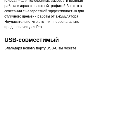
голоса» – для телефонных вызовов; и плавная
работа в играх со сложной графикой Всё это в
сочетании с невероятной эффективностью для
отличного времени работы от аккумулятора.
Неудивительно, что этот чип первоначально
предназначен для Pro.
USB-совместимый
Благодаря новому порту USB-C вы можете
заряжать Mac или iPad с помощью того же кабеля,
что и iPhone 15. Кроме того, от iPhone 15 можно
даже подзаряжать Apple Watch или AirPods.
Прощай, беспорядок в кабелях.
В чрезвычайной ситуации
можете рассчитывать на
iPhone
Новый iPhone имеет сверхважную функцию
безопасности «Обнаружение аварий», которая
помогает сохранить жизнь.
iPhone и Mac