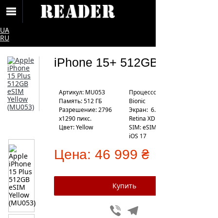
UA
RU
iPhone 15+ 512GB eSIM
Артикул: MU053
Процесcор: Apple A16
Память: 512 ГБ
Bionic
Разрешение: 2796
Экран: 6.7" Super
x1290 пикс.
Retina XDR
Цвет: Yellow
SIM: eSIM
iOS 17
Цена:
46 999 ₴
Viber
Telegram