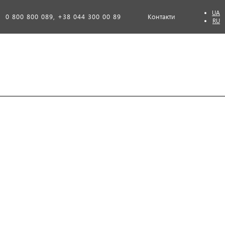
UA
0 800 800 089, +38 044 300 00 89
Контакти
RU