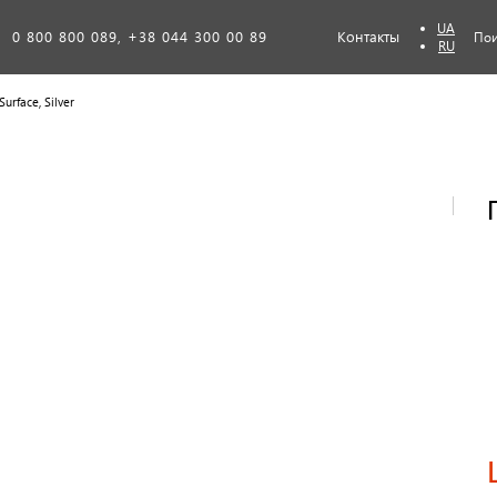
UA
0 800 800 089, +38 044 300 00 89
Контакты
Пои
RU
urface, Silver