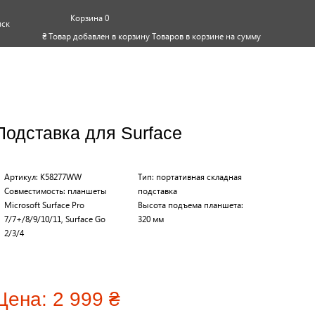
0
ск
₴
Товар добавлен в корзину
Товаров в корзине
на сумму
Подставка для Surface
Артикул: K58277WW
Тип: портативная складная
Совместимость: планшеты
подставка
Microsoft Surface Pro
Высота подъема планшета:
7/7+/8/9/10/11, Surface Go
320 мм
2/3/4
Цена:
2 999 ₴