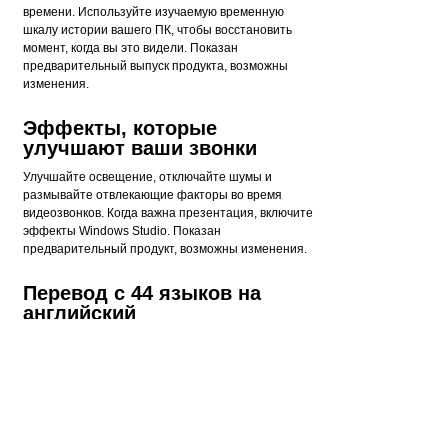
времени. Используйте изучаемую временную
шкалу истории вашего ПК, чтобы восстановить
момент, когда вы это видели. Показан
предварительный выпуск продукта, возможны
изменения.
Эффекты, которые
улучшают ваши звонки
Улучшайте освещение, отключайте шумы и
размывайте отвлекающие факторы во время
видеозвонков. Когда важна презентация, включите
эффекты Windows Studio. Показан
предварительный продукт, возможны изменения.
Перевод с 44 языков на
английский
Будь то видеозвонки или диалог в потоковом
видео, получайте точные субтитры в режиме
реального времени с автоматическими живыми
субтитрами. Показан предварительный продукт,
возможны изменения