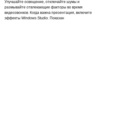
Улучшайте освещение, отключайте шумы и
размывайте отвлекающие факторы во время
видеозвонков. Когда важна презентация, включите
эффекты Windows Studio. Показан
предварительный продукт, возможны изменения.
Перевод с 44 языков на
английский
Будь то видеозвонки или диалог в потоковом
видео, получайте точные субтитры в режиме
реального времени с автоматическими живыми
субтитрами. Показан предварительный продукт,
возможны изменения
Adobe Lightroom,
улучшенный ИИ
Превратите любую фотографию в потрясающую
фотографию с помощью инструментов
редактирования Lightroom на базе ИИ — удалите
отвлекающие элементы, добавьте
пользовательские эффекты размытия или
найдите идеальный вид одним касанием с
помощью предустановок.