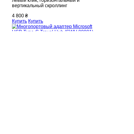
левый клик, горизонтальный и
вертикальный скроллинг
4 800 ₴
Купить
Купить
Microsoft USB-C Travel
Hub
Артикул: SWV-00001
Порты: USB-C 3.2 Gen 2, USB-A 3.2
Gen 2, Ethernet, HDMI 2.0, VGA
Совместимость (ПК): ПК и
устройства Surface с USB-C портом
Совместимость (ОС): Google Chrome
OS, Windows 7/8/10, MacOS, Android
Особенность: поддержка
совместимой зарядки аксессуаров