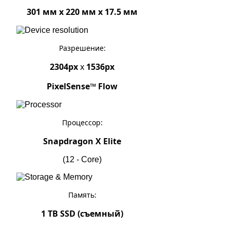
301 мм x 220 мм x 17.5 мм
Разрешение:
2304px
x
1536px
PixelSense™ Flow
Процессор:
Snapdragon X Elite
(12 - Core)
Память:
1 TB SSD (съемный)