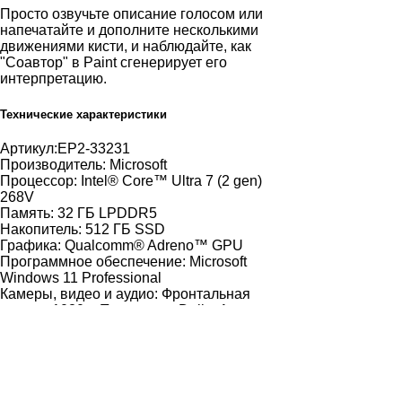
Просто озвучьте описание голосом или
напечатайте и дополните несколькими
движениями кисти, и наблюдайте, как
"Соавтор" в Paint сгенерирует его
интерпретацию.
Технические характеристики
Артикул:
EP2-33231
Производитель:
Microsoft
Процессор:
Intel® Core™ Ultra 7 (2 gen)
268V
Память:
32 ГБ LPDDR5
Накопитель:
512 ГБ SSD
Графика:
Qualcomm® Adreno™ GPU
Программное обеспечение:
Microsoft
Windows 11 Professional
Камеры, видео и аудио:
Фронтальная
камера 1080p, Поддержка Dolby Atmos,
Full HD Surface Studio камера (Quad HD
камера 1440p со сверхшироким углом
обзора, эффекты Windows Studio c
автокадрированием, зрительным
контактом и размытием фона), Камера