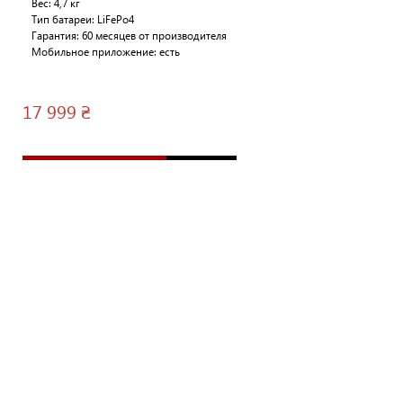
Вес: 4,7 кг
Тип батареи: LiFePo4
Гарантия: 60 месяцев от производителя
Мобильное приложение: есть
17 999 ₴
Купить
Сравнить
ECOFLOW RIVER 2 PRO
Артикул: ZMR620-B-EU
Емкость: 768 Вт*ч
Мощность: 800 Вт (сплеск до 1600 Вт)
Вес: 7,8 кг
Тип батареи: LiFePo4
Гарантия: 1 месяц
Мобильное приложение: есть