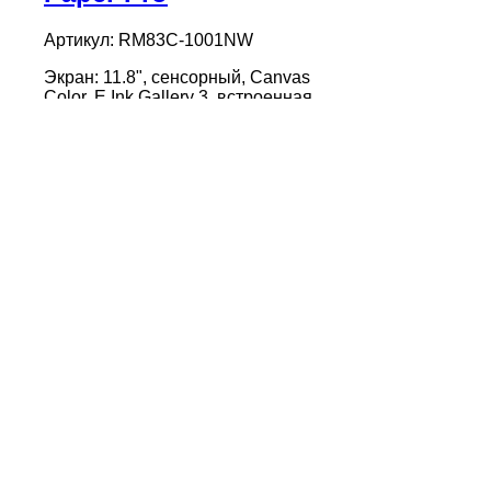
Артикул: RM83C-1001NW
Экран: 11.8", сенсорный, Canvas
Color, E Ink Gallery 3, встроенная
подсветка
Объем памяти: 2/64 Гб
Беспроводной интерфейс: WiFi
Стилус: Marker
Разрешение: 229 ppi
Время работы: 2 недели
Особенности:
расширения reMarkable для Google
Chrome, Microsoft Office
Вес: 525 г
41 270 ₴
Купить
Купить
Сравнить