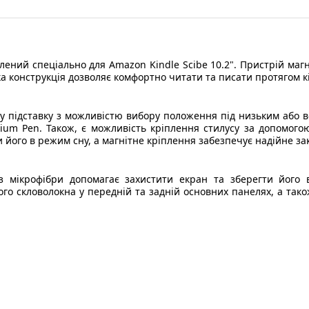
лений спеціально для Amazon Kindle Scibe 10.2". Пристрій магн
ка конструкція дозволяє комфортно читати та писати протягом к
 підставку з можливістю вибору положення під низьким або 
mium Pen. Також, є можливість кріплення стилусу за допомогою
и його в режим сну, а магнітне кріплення забезпечує надійне з
з мікрофібри допомагає захистити екран та зберегти його 
ного скловолокна у передній та задній основних панелях, а тако