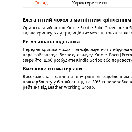
Огляд
Характеристики
Елегантний чохол з магнітним кріпленням
Оригінальний чохол Kindle Scribe Folio Cover розроб
задню кришку, як у традиційних чохлів. Тонка та лег
Регульована підставка
Передня кришка чохла трансформується у вбудовану
пера забезпечує безпеку стилусу Kindle Bacis|Pre
закрийте, щоб розбудити Kindle Scribe або перевест
Високоякісні матеріали
Високоякісна тканина з внутрішнім оздобленням 
полікарбонату у бічній стінці, на 30% із переробле
рейтинг від Leather Working Group.