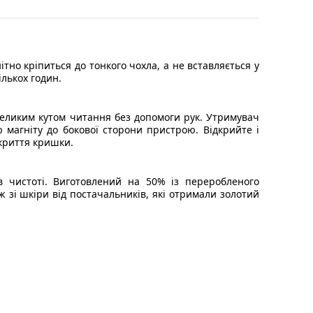
ітно кріпиться до тонкого чохла, а не вставляється у
ількох годин.
великим кутом читання без допомоги рук. Утримувач
 магніту до бокової сторони пристрою. Відкрийте і
акриття кришки.
в чистоті. Виготовлений на 50% із переробленого
ж зі шкіри від постачальників, які отримали золотий