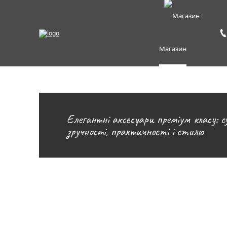
Магазин
Елегантні аксесуари преміум класу: сум
зручності, практичності і стилю