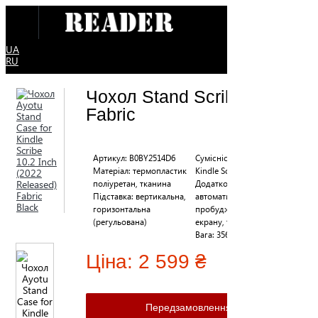
UA
RU
Чохол Stand Scribe
Fabric
Артикул: B0BY2514D6
Сумісність: Amazon
Матеріал: термопластик
Kindle Scribe 10.2"
поліуретан, тканина
Додатково: функція
Підставка: вертикальна,
автоматичного сну/
горизонтальна
пробудження, захист
(регульована)
екрану, тримач стилусу
Вага: 356,4 г
Ціна:
2 599 ₴