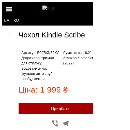
UA
RU
Чохол Kindle Scribe
Артикул: B0C5XNS2KV
Сумісність: 10.2"
Додатково: тримач
Amazon Kindle Scribe
для стилусу,
(2022)
водозахисний,
функція авто сну/
пробудження
Ціна:
1 999 ₴
Viber
Telegram