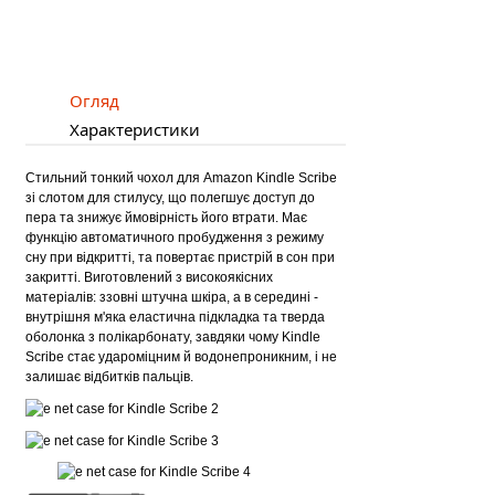
Огляд
Характеристики
Стильний тонкий чохол для Amazon Kindle Scribe
зі слотом для стилусу, що полегшує доступ до
пера та знижує ймовірність його втрати. Має
функцію автоматичного пробудження з режиму
сну при відкритті, та повертає пристрій в сон при
закритті. Виготовлений з високоякісних
матеріалів: ззовні штучна шкіра, а в середині -
внутрішня м'яка еластична підкладка та тверда
оболонка з полікарбонату, завдяки чому Kindle
Scribe стає удароміцним й водонепроникним, і не
залишає відбитків пальців.