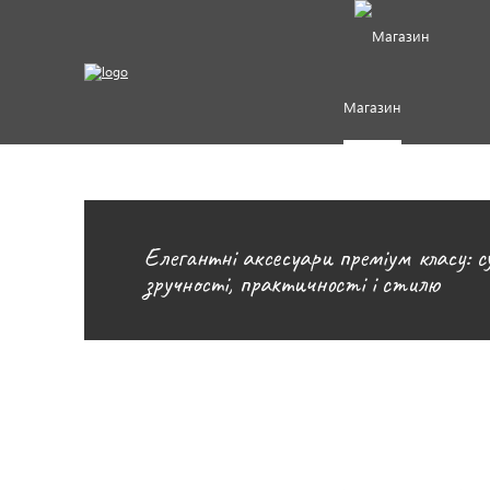
Магазин
Елегантні аксесуари преміум класу: сум
зручності, практичності і стилю