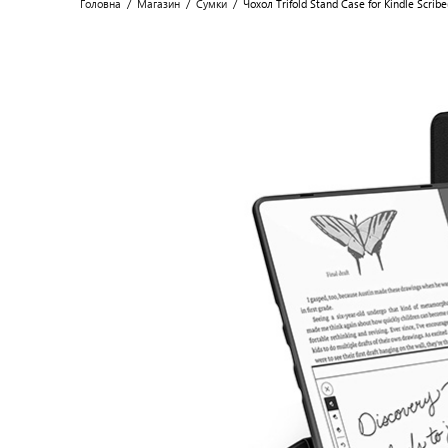
Головна
/
Магазин
/
Сумки
/
Чохол Trifold Stand Case for Kindle Scrib