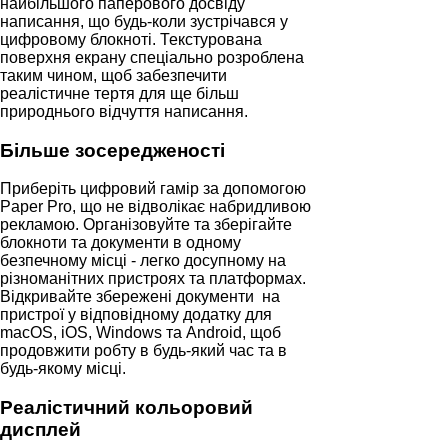
найбільшого паперового досвіду
написання, що будь-коли зустрічався у
цифровому блокноті. Текстурована
поверхня екрану спеціально розроблена
таким чином, щоб забезпечити
реалістичне тертя для ще більш
природнього відчуття написання.
Більше зосередженості
Приберіть цифровий гамір за допомогою
Paper Pro, що не відволікає набридливою
рекламою. Організовуйте та зберігайте
блокноти та документи в одному
безпечному місці - легко досупному на
різноманітних пристроях та платформах.
Відкривайте збережені документи на
пристрої у відповідному додатку для
macOS, iOS, Windows та Android, щоб
продовжити робту в будь-який час та в
будь-якому місці.
Реалістичний кольоровий
дисплей