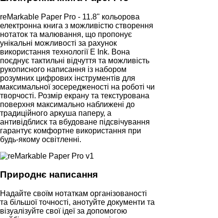
reMarkable Paper Pro - 11.8" кольорова
електронна книга з можливістю створення
нотаток та малювання, що пропонує
унікальні можливості за рахунок
використання технології E Ink. Вона
поєднує тактильні відчуття та можливість
рукописного написання із набором
розумних цифрових інструментів для
максимальної зосередженості на роботі чи
творчості. Розмір екрану та текстурована
поверхня максимально наближені до
традиційного аркуша паперу, а
антивідблиск та вбудоване підсвічування
гарантує комфортне використання при
будь-якому освітленні.
Природнє написання
Надайте своїм нотаткам організованості
та більшої точності, анотуйте документи та
візуалізуйте свої ідеї за допомогою