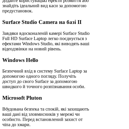
додайте користувацькі ефекти розмиття або
знайдіть ідеальний вид каси за допомогою
предустановок.
Surface Studio Camera на базі II
Завдяки вдосконаленій камері Surface Studio
Full HD Surface Laptop легко поєднується з
ефектами Windows Studio, які виводять ваші
відеодзвінки на новий рівень.
Windows Hello
Безпечний вхід в систему Surface Laptop за
допомогою одного погляду. Получіть
доступ до свого Surface за допомогою
швидкого й точного розпізнавання особи.
Microsoft Pluton
Вбудована безпека та спокій, які захищають
ваші дані від зловмисників у мережі чи
особисто. Перед встановлений захист от
чіпа до хмари.