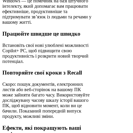
Windows — це помічник на базі штучного
інтелекту, який допомагає вам працювати
ефективніше, продуктивніше та
підтримувати зв’язок із людьми та речами у
вашому житті.
Працюйте швидше це швидко
Встановіть свої нові улюблені можливості
Copilot+ PC, щоб підвищити свою
продуктивність і розкрити новий творчий
потенціал.
Повторяйте свої кроки з Recall
Скоро: пошук документів, електронних
листів або веб-сторінок на вашому ПК
може зайняти багато часу. Використовуйте
досліджувану часову шкалу історії вашого
ПК, щоб відновити момент, коли ви це
бачили. Показаний попередній випуск
продукту, можливі зміни.
Ефекти, які покращують ваші