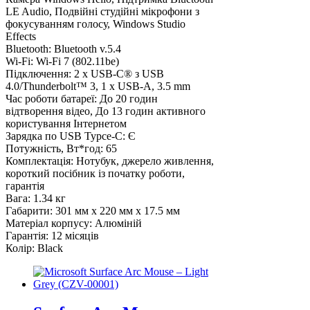
LE Audio, Подвійні студійні мікрофони з
фокусуванням голосу, Windows Studio
Effects
Bluetooth:
Bluetooth v.5.4
Wi-Fi:
Wi-Fi 7 (802.11be)
Підключення:
2 x USB-C® з USB
4.0/Thunderbolt™ 3, 1 x USB-A, 3.5 mm
Час роботи батареї:
До 20 годин
відтворення відео, До 13 годин активного
користування Інтернетом
Зарядка по USB Typce-C:
Є
Потужність, Вт*год:
65
Комплектація:
Нотубук, джерело живлення,
короткий посібник із початку роботи,
гарантія
Вага:
1.34 кг
Габарити:
301 мм x 220 мм x 17.5 мм
Матеріал корпусу:
Алюміній
Гарантія:
12 місяців
Колір:
Black