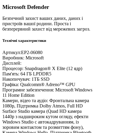
Microsoft Defender
Безпечний захист ваших даних, даних і
пристроїв вашої родини. Проста і
безперервний захист від мережевих загроз.
Технічні характеристики
Артикул:
EP2-06080
Виробник:
Microsoft
Дисплей:
Процесор:
Snapdragon® X Elite (12 ядр)
Пам'ять:
64 ГБ LPDDR5
Накопичувач:
1ТБ SSD
Графіка:
Qualcomm® Adreno™ GPU
Програмне забезпечення:
Microsoft Windows
11 Home Edition
Камери, відео та аудіо:
Фронтальна камера
1080p, Підтримка Dolby Atmos, Full HD
Surface Studio камера (Quad HD камера
1440p з надшироким кутом огляду, ефекти
Windows Studio c автокадруванням, із
зоровим контактом та розмиттям фону),
Камера Windows Hello, Підтримка Bluetooth