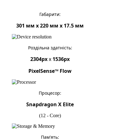
Габарити:
301 мм x 220 мм x 17.5 мм
Роздільна здатність:
2304px
x
1536px
PixelSense™ Flow
Процесор:
Snapdragon X Elite
(12 - Core)
Пам'ять: